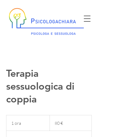
Terapia
sessuologica di
coppia
80
euro
1 ora
1
80 €
o
r